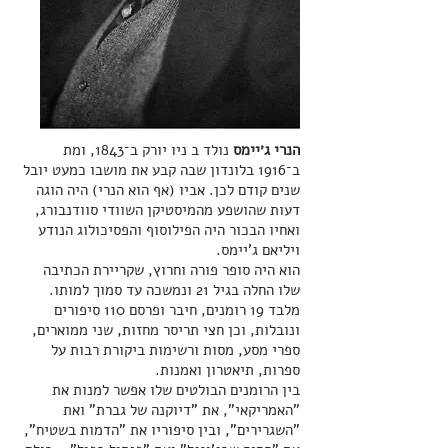
הנרי ג׳יימס
נולד ב ניו יורק ב
־
1843, ומת
ב
־
1916 בלונדון שבה קבע את מושבו כמעט יובל
שנים קודם לכן. אביו (אף הוא הנרי) היה הוגה
דעות שהושפע מהמיסטיקן השוודי סוודנבורג,
ואחיו הבכור היה הפילוסוף והפסיכולוג הנודע
ויליאם ג'יימס.
הוא היה סופר פורה וחרוץ, שקריירת הכתיבה
שלו החלה בגיל 21 ונמשכה עד סמוך למותו.
מלבד 19 רומנים, חיבר ופרסם 110 סיפורים
ונובלות, וכן חצי תריסר מחזות, שני ממוארים,
ספרי מסע, מסות ורשימות ביקורת רבות על
ספרות, תיאטרון ואמנות.
בין הרומנים הבולטים שלו אפשר למנות את
"האמריקאי", את "דיוקנה של גברת" ואת
"השגרירים", ובין סיפוריו את "הדמות בשטיח",