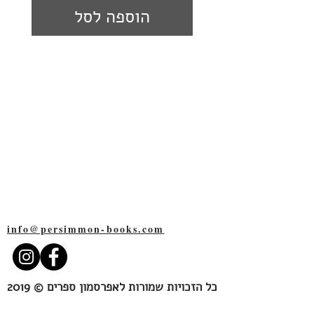
הוספה לסל
אפרסמון ספרים
שד׳ רוטשילד 109
תל-אביב
6527109
info@persimmon-books.com
כל הזכויות שמורות לאפרסמון ספרים © 2019
Persimmon Books