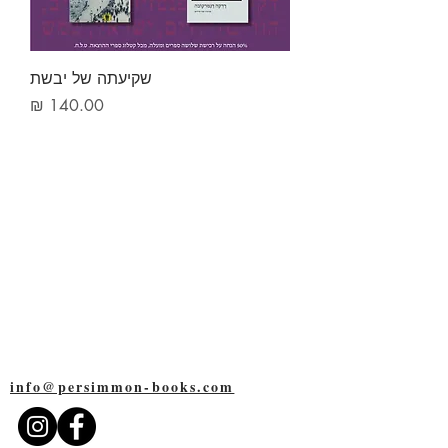
שקיעתה של יבשת
מחיר
אפרסמון ספרים
שד׳ רוטשילד 109
תל-אביב
6527109
info@persimmon-books.com