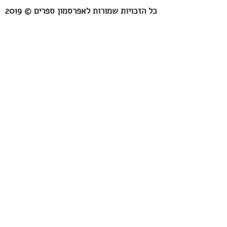
כל הזכויות שמורות לאפרסמון ספרים © 2019
Persimmon Books
109 Rothschild blvd.
Tel-Aviv
6527109
Israel