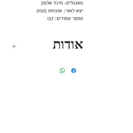
מאנגלית: מיכל אלפון
יצא לאור: אוגוסט 2025
מספר עמודים: 137
אודות
הפולני
הוא ספר מאופק אך רצוף
תהפוכות, תמציתי אך מורכב, המספר
את סיפורו של ויטולד ולצ'יקייביץ',
פסנתרן פולני לבן שיער אך נמרץ,
המגיע לברצלונה לנגן רסיטל
מיצירותיו של שופן, ומתאהב עד כלות
בביאטריס הנשואה והאלגנטית,
אפרסמון ספרים
נדבנית וחובבת אמנות.
אף על פי שביאטריס אינה מתרשמת
שד׳ רוטשילד 109
מחיזוריו של ויטולד, עד מהרה היא
תל-אביב
6527109
נסחפת, כביכול בעל כורחה, לעולמו.