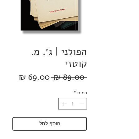
הפולני | ג׳. מ.
קוטזי
מחיר
מחיר
 ‏89.00 ‏₪ 
רגיל
מבצע
כמות
*
הוסף לסל