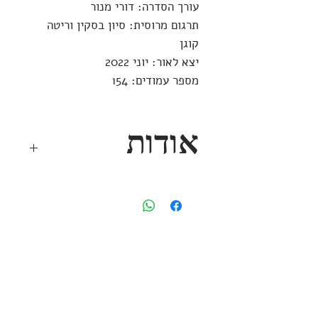
עורך הסדרה: דורי מנור
תרגום מרוסית: סיון בסקין וריטה
קוגן
יצא לאור: יוני 2022
מספר עמודים: 154
אודות
הכּפפה של יד שמאל, שנלבשה על
היד הלא-נכונה, היא סמל לפרידה
כואבת של זוג אוהבים. אך עם השנים
היא הפכה גם לפרט קטן המעיד על
עידן שלם בשירה העולמית: תור הכסף
הרוסי, על יופיו המבהיק למרחקים.
אנה אחמטובה ומרינה צווטאייבה,
אפרסמון ספרים
שתי המשוררות הגדולות של תור