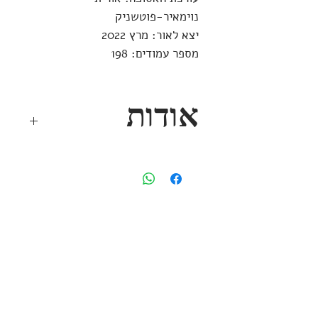
נוימאיר-פוטשניק
יצא לאור: מרץ 2022
מספר עמודים: 198
אודות
בשנים האחרונות אנחנו עדות לפריחה
חסרת תקדים של שירה לסבית
בישראל. יותר ויותר משוררות כותבות
על אהבה, מין ותשוקה בין נשים, ועל
זהות לסבית.
אַתְּ כל הרצון
– מבחר
שירה לסבית עברית עכשווית מאגדת
לראשונה את מגוון הקולות האלה
אפרסמון ספרים
בספר אחד.
"
אני חושבת על הנערה שהייתי ועל
שד׳ רוטשילד 109
נערות לסביות כיום. אני חושבת על