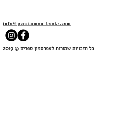
תל-אביב
6527109
האישה שמתאהבת פתאום, באמצע
החיים, באישה אחרת; אני חושבת על
כל הנשים הלסביות, ועל אלה שחוו
info@persimmon-books.com
חוויה לסבית – ומחפשות שירים
המסוגלים ללכוד ולשקף במדויק את
תחושותיהן, כפי שרק שירה טובה
מסוגלת לעשות. אסופה ראשונה זו
כל הזכויות שמורות לאפרסמון ספרים © 2019
של שירה לסבית עכשווית מיועדת
Persimmon Books
לקוראות אלה, ובעצם לכל אוהב/ת
שירה, להט"ב או לא".
109 Rothschild blvd.
אַתְּ כל הרצון
הוא כינוס ראשון מסוגו
Tel-Aviv
6527109
של שירה לסבית עברית.
האנתולוגיה
מבקשת לפרוש מניפה מגוונת של
Israel
קולות ולשקף את התנסחותן השירית
של החוויות הלסביות בעברית, החל
ביונה וולך, דרך ראשית השירה
הלסבית בישראל בשנות השמונים עם
משוררות כגבריאלה אלישע, שז ודנה
אמיר – ועד השפע של השנים