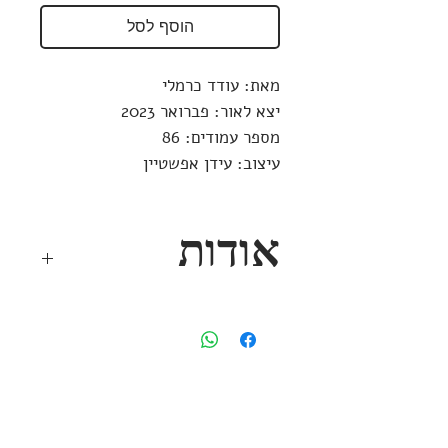
הוסף לסל
מאת: עודד כרמלי
יצא לאור: פברואר 2023
מספר עמודים: 86
עיצוב: עידן אפשטיין
אודות
בעודו תקוע על שרטון כדור הארץ,
עודד כרמלי
בא חשבון עם הכוכבים
שרימו ועם האנשים שלא באו להציל.
וכך כותב עורך הספר, עודד
וולקשטיין:
אף אחד לא בא, לא בדרך, לא יבוא