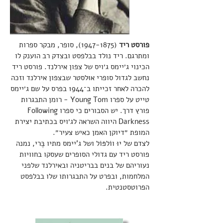
פורסט ריד
(1947-1875)
, סופר, מבקר ספרות
ומתרגם. ריד נולד בבלפסט ובצדק רב הוענק לו
הכינוי ג׳יימס ג׳ויס של צפון אירלנד. פורסט ריד
נחשב לגדול סופרי אוּלסטר שבצפון אירלנד וזכה
להכרה לאחר זכייתו ב־1944 בפרס על שם ג׳יימס
טייט על ספרו Young Tom - רומן התבגרות
פורץ דרך. יש הסבורים כי ספרו Following
Darkness היווה השראה לג׳ויס בכתיבת יצירת
המופת ״דיוקן האמן כאיש צעיר״.
לצדם של יוּ ווֹלפּוֹל ושל ג'יימס מתיו בֶּרי, נמנה
פורסט ריד עם גדולי הסופרים שעסקו בחוויות
נעוריהם של בנים בבריטניה ובאירלנד שלפני
המלחמות, ובפרט על התבגרותו שלו בבלפסט
הפרוטסטנטית.