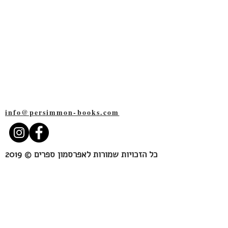
אפרסמון ספרים
שד׳ רוטשילד 109
תל-אביב
6527109
info@persimmon-books.com
כל הזכויות שמורות לאפרסמון ספרים © 2019
Persimmon Books
109 Rothschild blvd.
Tel-Aviv
6527109