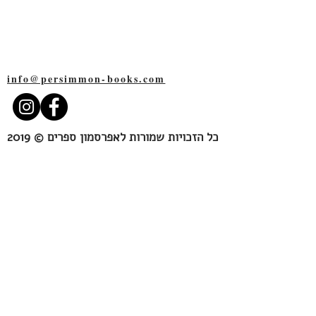
שד׳ רוטשילד 109
תל-אביב
6527109
info@persimmon-books.com
כל הזכויות שמורות לאפרסמון ספרים © 2019
Persimmon Books
109 Rothschild blvd.
Tel-Aviv
6527109
Israel