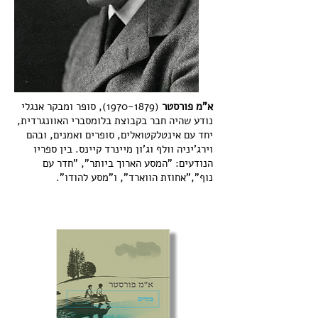
א"מ פורסטר
(1970-1879)
, סופר ומבקר אנגלי
נודע שהיה חבר בקבוצת בלומסברי האוונגרדית,
יחד עם אינטלקטואלים, סופרים ואמנים, ובהם
וירג'יניה וולף וג'ון מיינרד קיינס. בין ספריו
הנודעים: "המסע הארוך ביותר", "חדר עם
נוף","אחוזת הווארד", ו"מסע להודו".