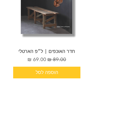
חדר האוכפים | ל״פ הארטלי
מחיר רגיל
מחיר מבצע
הוספה לסל
אפרסמון ספרים
שד׳ רוטשילד 109