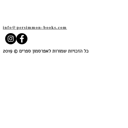
תל-אביב
6527109
info@persimmon-books.com
כל הזכויות שמורות לאפרסמון ספרים © 2019
Persimmon Books
109 Rothschild blvd.
Tel-Aviv
6527109
Israel