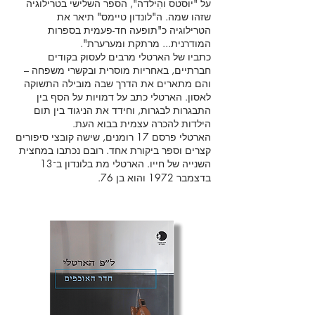
על "יוסטס והִילדה", הספר השלישי בטרילוגיה
שזהו שמה. ה"לונדון טיימס" תיאר את
הטרילוגיה כ"תופעה חד-פעמית בספרות
המודרנית... מרתקת ומערערת".
כתביו של הארטלי מרבים לעסוק בקודים
חברתיים, באחריות מוסרית ובקשרי משפחה –
והם מתארים את הדרך שבה מובילה התשוקה
לאסון. הארטלי כתב על דמויות על הסף בין
התבגרות לבגרות, וחידד את הניגוד בין תום
הילדות להכרה עצמית בבוא העת.
הארטלי פרסם 17 רומנים, שישה קובצי סיפורים
קצרים וספר ביקורת אחד. רובם נכתבו במחצית
השנייה של חייו. הארטלי מת בלונדון ב
13
־
בדצמבר 1972 והוא בן 76.