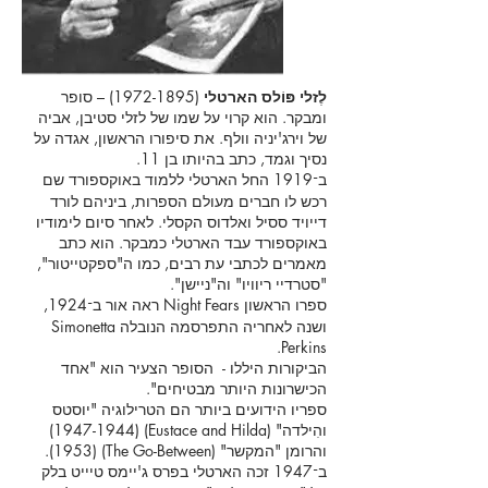
לֶזלי פּוֹלס הארטלי
(1972-1895)
– סופר
ומבקר. הוא קרוי על שמו של לזלי סטיבן, אביה
של וירג'יניה וולף. את סיפורו הראשון, אגדה על
נסיך וגמד, כתב בהיותו בן 11.
ב
1919 החל הארטלי ללמוד באוקספורד שם
־
רכש לו חברים מעולם הספרות, ביניהם לורד
דייויד ססיל ואלדוס הקסלי. לאחר סיום לימודיו
באוקספורד עבד הארטלי כמבקר. הוא כתב
מאמרים לכתבי עת רבים, כמו ה"ספקטייטור",
"סטרדיי ריוויו" וה"ניישן".
ספרו הראשון Night Fears ראה אור ב
1924,
־
ושנה לאחריה התפרסמה הנובלה Simonetta
Perkins.
הביקורות היללו - הסופר הצעיר הוא "אחד
הכישרונות היותר מבטיחים".
ספריו הידועים ביותר הם הטרילוגיה "יוסטס
והִילדה" (Eustace and Hilda)
(1947-1944)
והרומן "המקשר" (The Go-Between) (1953).
ב
1947 זכה הארטלי בפרס ג'יימס טיייט בלק
־